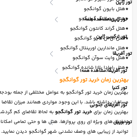
تور ژاپن
*
هتل بایون گوانگجو
*
هتل چیملانگ گوانگجو
تور ژاپن
(مشاهده همه)
*
هتل گراند کانتون گوانگجو
تور ترکیبی ژاپن
*
هتل ال ان فایو گوانگجو
*
هتل ماندارین اورینتال گوانگجو
تور آفریقا
*
هتل وایت سوآن گوانگجو
*
هتل رامادا پلازا شانده گوانگجو
تور آفریقا
(مشاهده همه)
بهترین زمان خرید تور گوانگجو
تور کنیا
بهترین زمان خرید تور گوانگجو به عوامل مختلفی از جمله بودجه، 
مسافران داشته باشد. با این وجود مواردی همانند میزان تقاضا م
تور آفریقای جنوبی
بهترین زمان برای
خرید تور گوانگجو
به لحاظ تقاضای کم گردشگر
تخفیف های ویژه ای روی پروازها، هتل ها و حتی تمامی امکانا
تور برزیل
توانید از زیبایی های وصف نشدنی شهر گوانگجو دیدن نمایید. ت