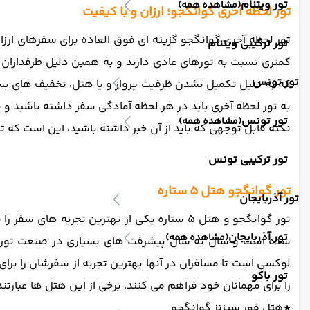
تور ویتنام
(مشاهده همه)
تور لحظه آخری گوانگجو؛ ارزان و با کیفیت
تور لحظه آخری گوانگجو گزینه ای فوق العاده برای سفرهای ارزان
تور ترکیبی ویتنام
کمتری نسبت به تورهای عادی دارند و به همین دلیل طرفداران ب
تور تونس
که به دلیل تکمیل نشدن ظرفیت پرواز و یا هتل، تخفیف های بسیا
به تور لحظه آخری باید در هر لحظه آمادگی سفر داشته باشید و چم
تور تونس
(مشاهده همه)
نکته قابل توجهی که باید از آن خبر داشته باشید، این است که ت
تور ترکیبی تونس
تور گوانگجو هتل 5 ستاره
تور آذربایجان
تور گوانگجو و هتل 5 ستاره یکی از بهترین تج
تور آذربایجان
(مشاهده همه)
شده است و سال به سال پیشرفت های بسیاری در صنعت توریسم
تور باکو
را برای مهمانان خود فراهم می کنند. برخی از این هتل ها عبارتند 
*
هتل فور سیزنز گوانگجو