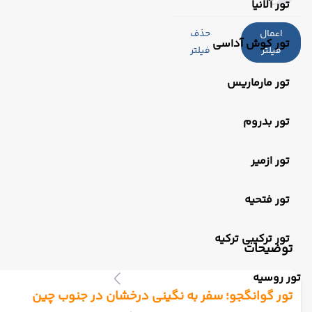
تور آلانیا
اعمال
حذف
تور کوش آداسی
فیلتر
فیلتر
تور مارماریس
تور بدروم
تور ازمیر
تور فتحیه
تور ترکیبی ترکیه
توضیحات
تور روسیه
تور گوانگجو؛ سفر به نگینی درخشان در جنوب چین